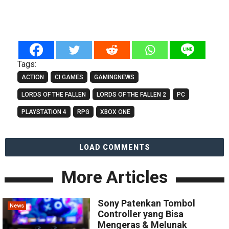
Tags:
ACTION
CI GAMES
GAMINGNEWS
LORDS OF THE FALLEN
LORDS OF THE FALLEN 2
PC
PLAYSTATION 4
RPG
XBOX ONE
LOAD COMMENTS
More Articles
Sony Patenkan Tombol
News
Controller yang Bisa
Mengeras & Melunak