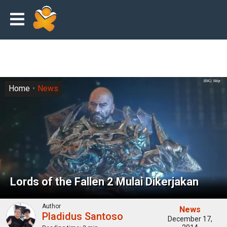
Home
News
Lords of the Fallen 2 Mulai Dikerjakan
Author
News
Pladidus Santoso
December 17,