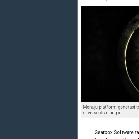
Menuju platform generasi t
di versi rilis ulang ini.
Gearbox Software t