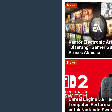
News
Kantor Electronic Ar
“Diserang” Gamer Gu
Proses Akuisisi
News
Unreal Engine 5.8 Ha
Lompatan Performa 
untuk Nintendo Swit