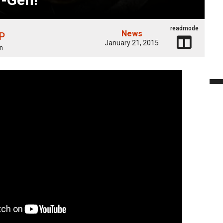
readmode
News
 P
January 21, 2015
n