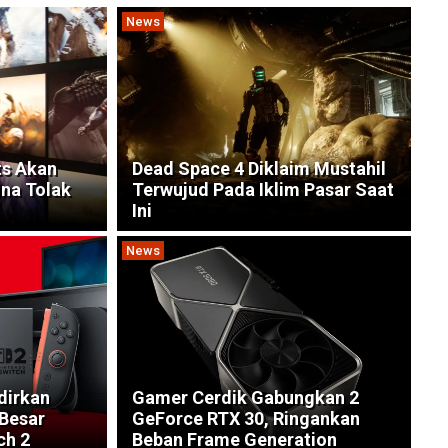
News
ts Akan
Dead Space 4 Diklaim Mustahil
na Tolak
Terwujud Pada Iklim Pasar Saat
Ini
News
dirkan
Gamer Cerdik Gabungkan 2
Besar
GeForce RTX 30, Ringankan
ch 2
Beban Frame Generation