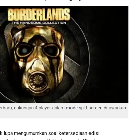
erbaru, dukungan 4 player dalam mode split-screen ditawarkan
ak lupa mengumumkan soal ketersediaan edisi