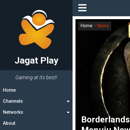
Home
News
Jagat Play
Gaming at its best!
Home
Channels
Networks
Borderlands
About
Menuju New