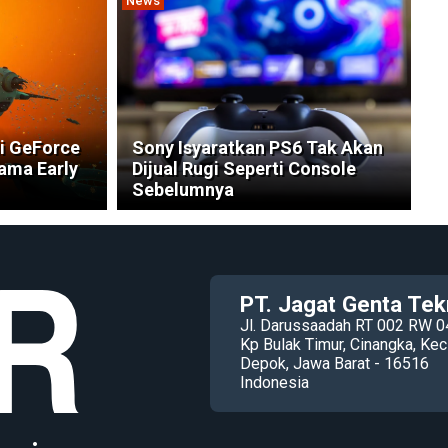
News
di GeForce
Sony Isyaratkan PS6 Tak Akan
ama Early
Dijual Rugi Seperti Console
Sebelumnya
PT. Jagat Genta Tek
Jl. Darussaadah RT 002 RW 0
Kp Bulak Timur, Cinangka, K
Depok, Jawa Barat - 16516
Indonesia