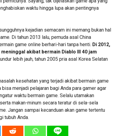
di pemicunya. Sayang, tak dijelaskan game apa yang
nghabiskan waktu hingga lupa akan pentingnya
esungguhnya kejadian semacam ini memang bukan hal
game. Di tahun 2013 lalu, pemuda asal China
rmain game online berhari-hari tanpa henti.
Di 2012,
meninggal akibat bermain Diablo III 40 jam
ndur lebih jauh, tahun 2005 pria asal Korea Selatan
salah kesehatan yang terjadi akibat bermain game
ya bisa menjadi pelajaran bagi Anda para gamer agar
engatur waktu bermain game. Selalu utamakan
 serta makan-minum secara teratur di sela-sela
me. Jangan sampai kecanduan akan game tertentu
i tubuh Anda.