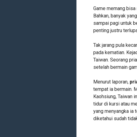
Game memang bisa m
Bahkan, banyak yang
sampai pagi untuk be
penting justru terlup
Tak jarang pula kec
pada kematian. Kejad
Taiwan. Seorang pri
setelah bermain gam
Menurut laporan,
pr
tempat ia bermain. M
Kaohsiung, Taiwan i
tidur di kursi atau m
yang menyangka ia t
diketahui sudah tida