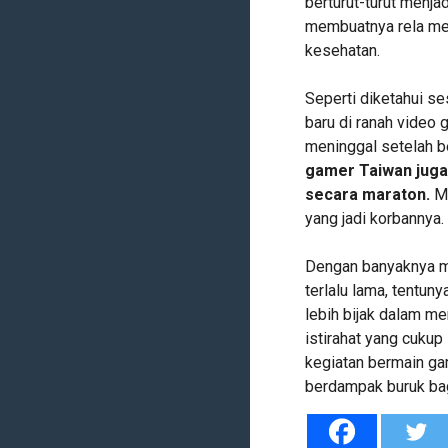
berturut-turut menja
membuatnya rela me
kesehatan.
Seperti diketahui s
baru di ranah video 
meninggal setelah be
gamer Taiwan juga 
secara maraton.
Mu
yang jadi korbannya.
Dengan banyaknya ma
terlalu lama, tentun
lebih bijak dalam m
istirahat yang cukup
kegiatan bermain ga
berdampak buruk bag