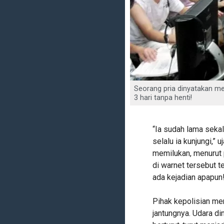
Seorang pria dinyatakan m
3 hari tanpa henti!
“Ia sudah lama sekal
selalu ia kunjungi,” 
memilukan, menurut 
di warnet tersebut t
ada kejadian apapun
Pihak kepolisian me
jantungnya. Udara di