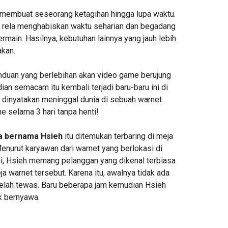
embuat seseorang ketagihan hingga lupa waktu.
 rela menghabiskan waktu seharian dan begadang
rmain. Hasilnya, kebutuhan lainnya yang jauh lebih
akan.
anduan yang berlebihan akan video game berujung
ian semacam itu kembali terjadi baru-baru ini di
a dinyatakan meninggal dunia di sebuah warnet
e selama 3 hari tanpa henti!
ia bernama Hsieh
itu ditemukan terbaring di meja
enurut karyawan dari warnet yang berlokasi di
ni, Hsieh memang pelanggan yang dikenal terbiasa
eja warnet tersebut. Karena itu, awalnya tidak ada
elah tewas. Baru beberapa jam kemudian Hsieh
k bernyawa.