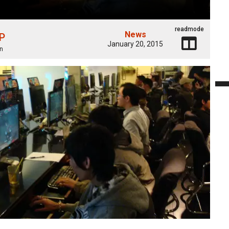
readmode
News
 P
January 20, 2015
n