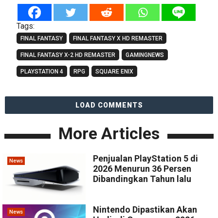
Tags:
FINAL FANTASY
FINAL FANTASY X HD REMASTER
FINAL FANTASY X-2 HD REMASTER
GAMINGNEWS
PLAYSTATION 4
RPG
SQUARE ENIX
LOAD COMMENTS
More Articles
Penjualan PlayStation 5 di
News
2026 Menurun 36 Persen
Dibandingkan Tahun lalu
Nintendo Dipastikan Akan
News