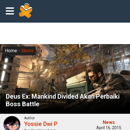
Home
News
Deus Ex: Mankind Divided Akan Perbaiki
Boss Battle
Author
News
Yossie Dwi P
April 16, 2015