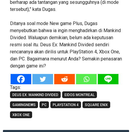
berharap ada tantangan yang sesungguhnya (di mode
tersebut),” kata Dugas.
Ditanya soal mode New game Plus, Dugas
menyebutkan bahwa ia ingin menghadirkan di Mankind
Divided. Waluapun demikian, belum ada keputusan
resmi soal itu. Deus Ex: Mankind Divided sendiri
rencananya akan dirilis untuk PlayStation 4, Xbox One,
dan PC. Bagaimana menurut Anda? Semakin penasaran
dengan game ini?
Tags:
DEUS EX: MANKIND DIVIDED
EIDOS MONTREAL
GAMINGNEWS
PC
PLAYSTATION 4
SQUARE ENIX
XBOX ONE