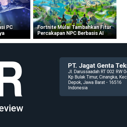
p
asi PC
Fortnite Mulai Tambahkan Fitur
ya
Percakapan NPC Berbasis AI
PT. Jagat Genta Tek
Jl. Darussaadah RT 002 RW 0
Kp Bulak Timur, Cinangka, K
Depok, Jawa Barat - 16516
Indonesia
eview