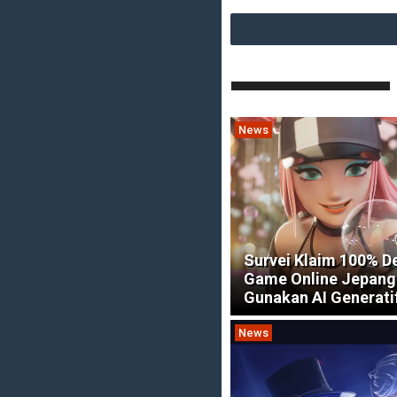
News
Survei Klaim 100% D
Game Online Jepang 
Gunakan AI Generati
News