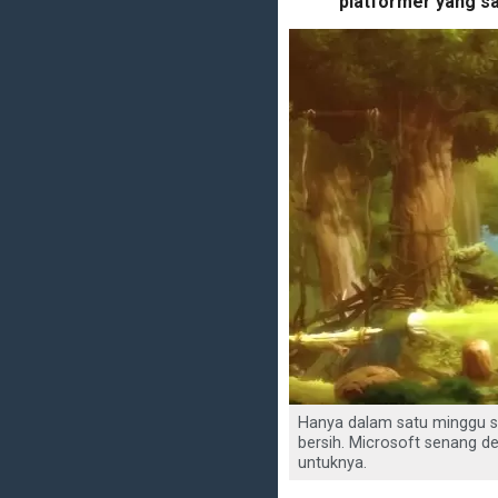
platformer yang sat
Hanya dalam satu minggu set
bersih. Microsoft senang d
untuknya.