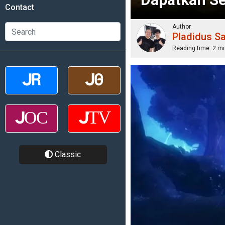
Contact
Author
Pladidus S
Reading time:
2 mi
Classic