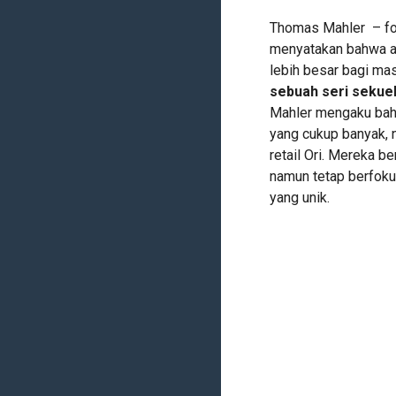
Thomas Mahler – fou
menyatakan bahwa a
lebih besar bagi ma
sebuah seri sekuel
Mahler mengaku bah
yang cukup banyak, 
retail Ori. Mereka b
namun tetap berfokus
yang unik.