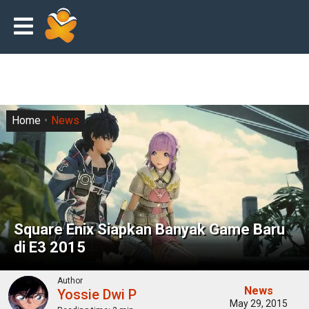
Home
News
Square Enix Siapkan Banyak Game Baru
di E3 2015
Author
News
Yossie Dwi P
May 29, 2015