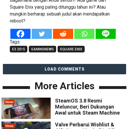
Bagaimana dengan Anda sendiri? Ada game dari
Square Enix yang paling ditunggu tahun ini? Atau
mungkin berharap sebuah judul akan mendapatkan
reboot?
Tags:
E3 2015
GAMINGNEWS
SQUARE ENIX
LOAD COMMENTS
More Articles
SteamOS 3.8 Resmi
News
Meluncur, Beri Dukungan
Awal untuk Steam Machine
Valve Perbarui Wishlist &
News