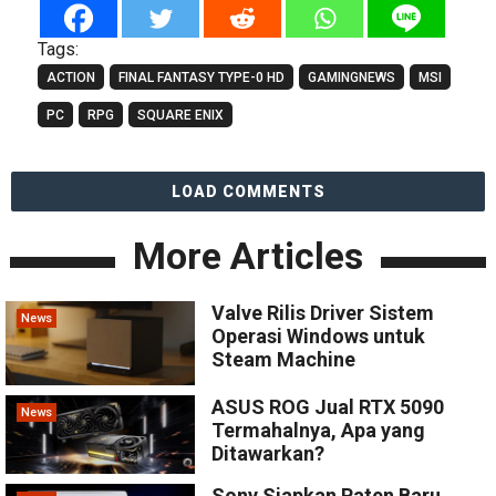
Tags:
ACTION
FINAL FANTASY TYPE-0 HD
GAMINGNEWS
MSI
PC
RPG
SQUARE ENIX
LOAD COMMENTS
More Articles
Valve Rilis Driver Sistem
News
Operasi Windows untuk
Steam Machine
ASUS ROG Jual RTX 5090
News
Termahalnya, Apa yang
Ditawarkan?
Sony Siapkan Paten Baru