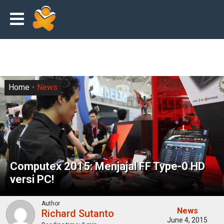
Home
News
Computex 2015: Menjajal FF Type-0 HD
versi PC!
Author
News
Richard Sutanto
June 4, 2015