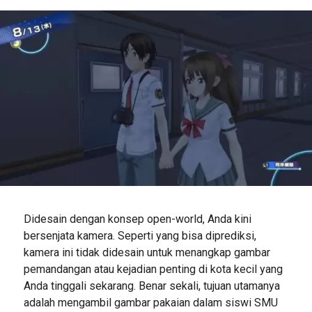
Didesain dengan konsep open-world, Anda kini
bersenjata kamera. Seperti yang bisa diprediksi,
kamera ini tidak didesain untuk menangkap gambar
pemandangan atau kejadian penting di kota kecil yang
Anda tinggali sekarang. Benar sekali, tujuan utamanya
adalah mengambil gambar pakaian dalam siswi SMU