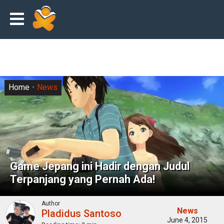
Home
News
Game Jepang ini Hadir dengan Judul
Terpanjang yang Pernah Ada!
Author
News
Pladidus Santoso
June 4, 2015