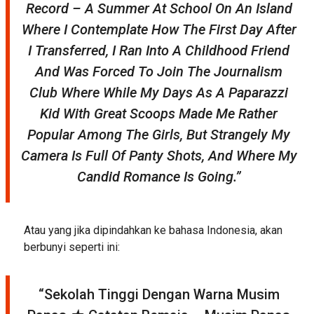
Record – A Summer At School On An Island
Where I Contemplate How The First Day After
I Transferred, I Ran Into A Childhood Friend
And Was Forced To Join The Journalism
Club Where While My Days As A Paparazzi
Kid With Great Scoops Made Me Rather
Popular Among The Girls, But Strangely My
Camera Is Full Of Panty Shots, And Where My
Candid Romance Is Going.”
Atau yang jika dipindahkan ke bahasa Indonesia, akan
berbunyi seperti ini:
“Sekolah Tinggi Dengan Warna Musim