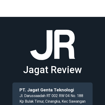
Jagat Review
PT. Jagat Genta Teknologi
Jl. Darussaadah RT 002 RW 04 No. 188
Kp Bulak Timur, Cinangka, Kec Sawangan