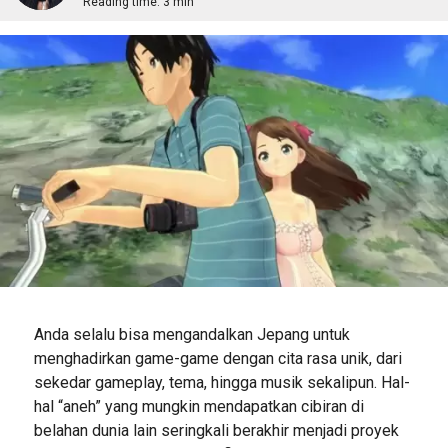
Reading time:
3 min
Anda selalu bisa mengandalkan Jepang untuk
menghadirkan game-game dengan cita rasa unik, dari
sekedar gameplay, tema, hingga musik sekalipun. Hal-
hal “aneh” yang mungkin mendapatkan cibiran di
belahan dunia lain seringkali berakhir menjadi proyek