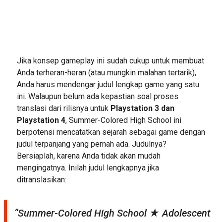
Jika konsep gameplay ini sudah cukup untuk membuat
Anda terheran-heran (atau mungkin malahan tertarik),
Anda harus mendengar judul lengkap game yang satu
ini. Walaupun belum ada kepastian soal proses
translasi dari rilisnya untuk
Playstation 3 dan
Playstation 4
, Summer-Colored High School ini
berpotensi mencatatkan sejarah sebagai game dengan
judul terpanjang yang pernah ada. Judulnya?
Bersiaplah, karena Anda tidak akan mudah
mengingatnya. Inilah judul lengkapnya jika
ditranslasikan:
“
Summer-Colored High School
★ Adolescent