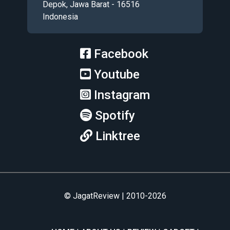
Depok, Jawa Barat - 16516
Indonesia
Facebook
Youtube
Instagram
Spotify
Linktree
© JagatReview | 2010-2026