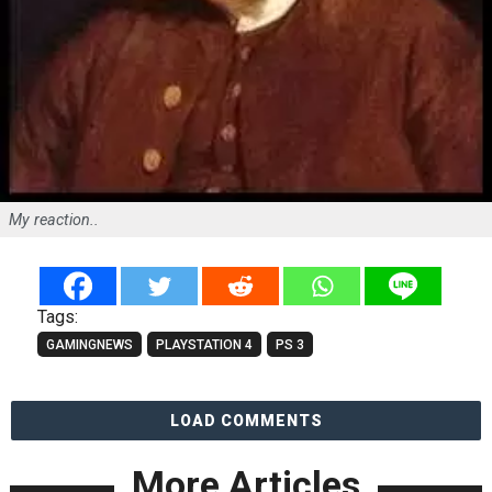
My reaction..
Tags:
GAMINGNEWS
PLAYSTATION 4
PS 3
LOAD COMMENTS
More Articles