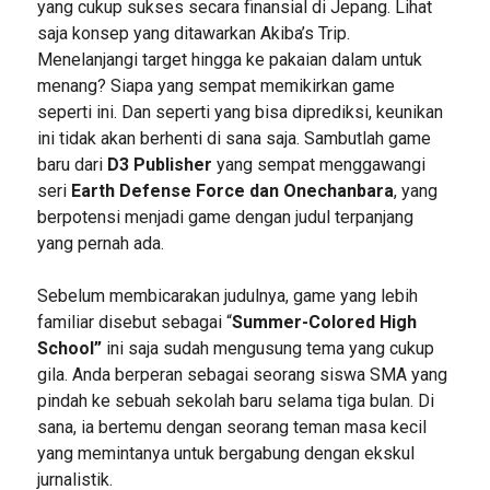
yang cukup sukses secara finansial di Jepang. Lihat
saja konsep yang ditawarkan Akiba’s Trip.
Menelanjangi target hingga ke pakaian dalam untuk
menang? Siapa yang sempat memikirkan game
seperti ini. Dan seperti yang bisa diprediksi, keunikan
ini tidak akan berhenti di sana saja. Sambutlah game
baru dari
D3 Publisher
yang sempat menggawangi
seri
Earth Defense Force dan Onechanbara
, yang
berpotensi menjadi game dengan judul terpanjang
yang pernah ada.
Sebelum membicarakan judulnya, game yang lebih
familiar disebut sebagai “
Summer-Colored High
School”
ini saja sudah mengusung tema yang cukup
gila. Anda berperan sebagai seorang siswa SMA yang
pindah ke sebuah sekolah baru selama tiga bulan. Di
sana, ia bertemu dengan seorang teman masa kecil
yang memintanya untuk bergabung dengan ekskul
jurnalistik.