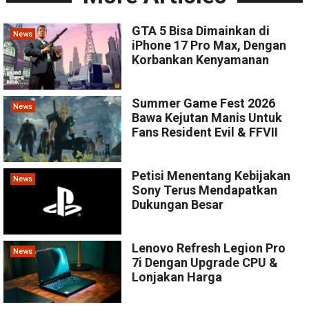
GTA 5 Bisa Dimainkan di
News
iPhone 17 Pro Max, Dengan
Korbankan Kenyamanan
Summer Game Fest 2026
News
Bawa Kejutan Manis Untuk
Fans Resident Evil & FFVII
Petisi Menentang Kebijakan
News
Sony Terus Mendapatkan
Dukungan Besar
Lenovo Refresh Legion Pro
News
7i Dengan Upgrade CPU &
Lonjakan Harga