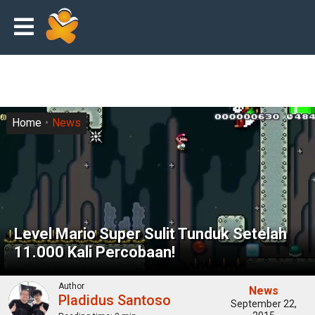
Home
News
Level Mario Super Sulit Tunduk Setelah
11.000 Kali Percobaan!
Author
News
Pladidus Santoso
September 22,