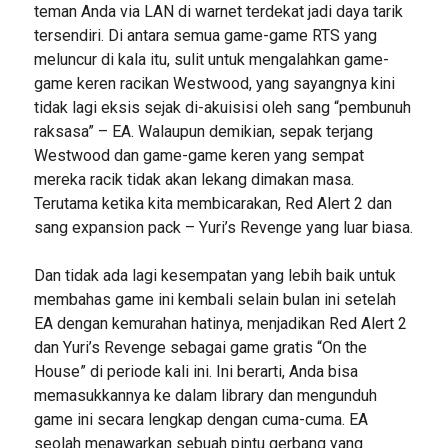
teman Anda via LAN di warnet terdekat jadi daya tarik
tersendiri. Di antara semua game-game RTS yang
meluncur di kala itu, sulit untuk mengalahkan game-
game keren racikan Westwood, yang sayangnya kini
tidak lagi eksis sejak di-akuisisi oleh sang “pembunuh
raksasa” – EA. Walaupun demikian, sepak terjang
Westwood dan game-game keren yang sempat
mereka racik tidak akan lekang dimakan masa.
Terutama ketika kita membicarakan, Red Alert 2 dan
sang expansion pack – Yuri’s Revenge yang luar biasa.
Dan tidak ada lagi kesempatan yang lebih baik untuk
membahas game ini kembali selain bulan ini setelah
EA dengan kemurahan hatinya, menjadikan Red Alert 2
dan Yuri’s Revenge sebagai game gratis “On the
House” di periode kali ini. Ini berarti, Anda bisa
memasukkannya ke dalam library dan mengunduh
game ini secara lengkap dengan cuma-cuma. EA
seolah menawarkan sebuah pintu gerbang yang