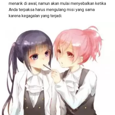
menarik di awal, namun akan mulai menyebalkan ketika
Anda terpaksa harus mengulang misi yang sama
karena kegagalan yang terjadi.