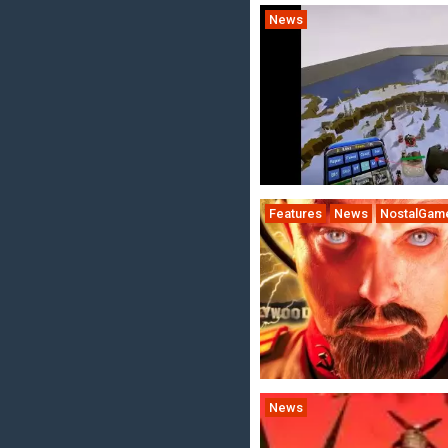
News
Features
News
NostalGam
News