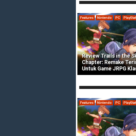
Features
Nintendo
PC
PlaySta
Review Trails in the S
Chapter: Remake Ter
Untuk Game JRPG Kla
Features
Nintendo
PC
PlaySta