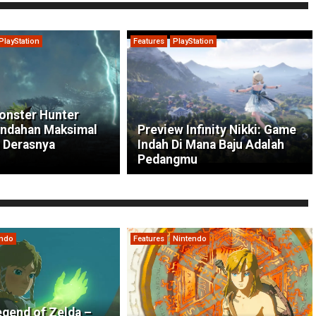
PlayStation
Features
PlayStation
onster Hunter
indahan Maksimal
Preview Infinity Nikki: Game
 Derasnya
Indah Di Mana Baju Adalah
Pedangmu
endo
Features
Nintendo
gend of Zelda –