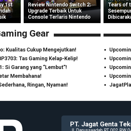
ky 1st
Review Nintendo Switch 2:
Tears of 
indah
Upgrade Terbaik Untuk
Sesempur
sik
Console Terlaris Nintendo
Dibicarak
aming Gear
o: Kualitas Cukup Mengejutkan!
Upcomin
P3703: Tas Gaming Kelap-Kelip!
Upcomin
1: Si Garang yang “Lembut”!
Upcoming
Cetar Membahana!
Upcoming
 Sederhana, Ringan, Nyaman!
JagatPla
PT. Jagat Genta Tek
Jl. Darussaadah RT 002 RW 0