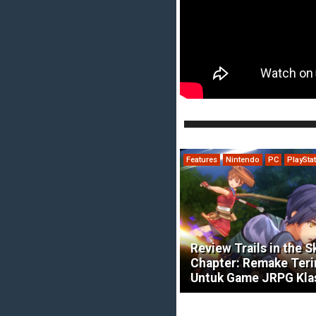
Features
Nintendo
PC
PlaySta
Review Trails in the S
Chapter: Remake Ter
Untuk Game JRPG Kla