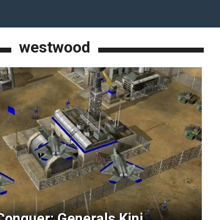
westwood
nquer: Generals Kini