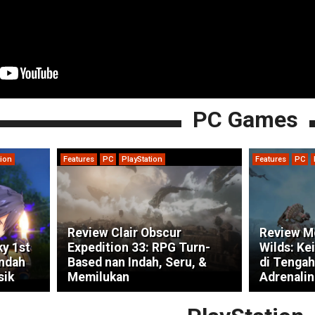
PC Games
tion
Features
PC
PlayStation
Features
PC
Review Clair Obscur
Review M
ky 1st
Expedition 33: RPG Turn-
Wilds: Ke
indah
Based nan Indah, Seru, &
di Tengah
sik
Memilukan
Adrenalin