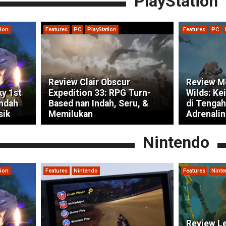
PlayStation
tion
Features
PC
PlayStation
Features
PC
Review Clair Obscur
Review M
ky 1st
Expedition 33: RPG Turn-
Wilds: Ke
indah
Based nan Indah, Seru, &
di Tengah
sik
Memilukan
Adrenalin
Nintendo
tion
Features
Nintendo
Features
Nint
Review Le