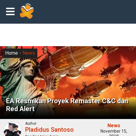
Home
News
EA Resmikan Proyek Remaster C&C dan
Red Alert
Author
News
Pladidus Santoso
November 15,