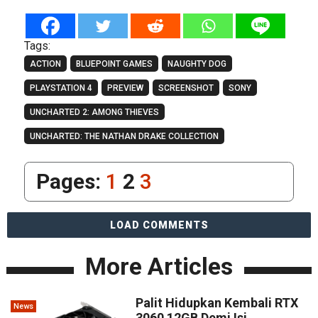
Tags:
ACTION
BLUEPOINT GAMES
NAUGHTY DOG
PLAYSTATION 4
PREVIEW
SCREENSHOT
SONY
UNCHARTED 2: AMONG THIEVES
UNCHARTED: THE NATHAN DRAKE COLLECTION
Pages:
1
2
3
LOAD COMMENTS
More Articles
Palit Hidupkan Kembali RTX
News
3060 12GB Demi Isi