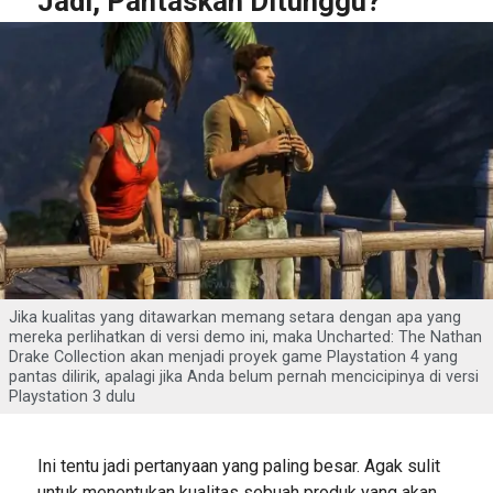
Jadi, Pantaskah Ditunggu?
Jika kualitas yang ditawarkan memang setara dengan apa yang
mereka perlihatkan di versi demo ini, maka Uncharted: The Nathan
Drake Collection akan menjadi proyek game Playstation 4 yang
pantas dilirik, apalagi jika Anda belum pernah mencicipinya di versi
Playstation 3 dulu
Ini tentu jadi pertanyaan yang paling besar. Agak sulit
untuk menentukan kualitas sebuah produk yang akan