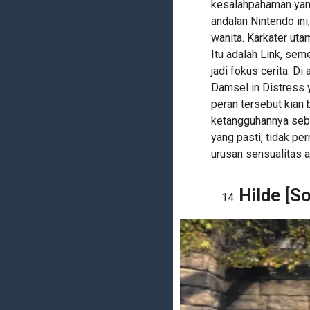
kesalahpahaman yang
andalan Nintendo in
wanita. Karkater uta
Itu adalah Link, sem
jadi fokus cerita. D
Damsel in Distress
peran tersebut kian 
ketangguhannya sebag
yang pasti, tidak p
urusan sensualitas 
Hilde [So