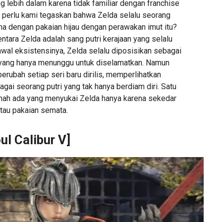
 lebih dalam karena tidak familiar dengan franchise
i, perlu kami tegaskan bahwa Zelda selalu seorang
ma dengan pakaian hijau dengan perawakan imut itu?
entara Zelda adalah sang putri kerajaan yang selalu
i awal eksistensinya, Zelda selalu diposisikan sebagai
 yang hanya menunggu untuk diselamatkan. Namun
berubah setiap seri baru dirilis, memperlihatkan
ai seorang putri yang tak hanya berdiam diri. Satu
ernah ada yang menyukai Zelda hanya karena sekedar
atau pakaian semata.
ul Calibur V]