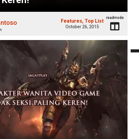
readmode
Features
Top List
antoso
October 26, 2015
n