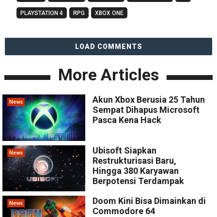
PLAYSTATION 4
RPG
XBOX ONE
LOAD COMMENTS
More Articles
Akun Xbox Berusia 25 Tahun
News
Sempat Dihapus Microsoft
Pasca Kena Hack
Ubisoft Siapkan
News
Restrukturisasi Baru,
Hingga 380 Karyawan
Berpotensi Terdampak
Doom Kini Bisa Dimainkan di
News
Commodore 64