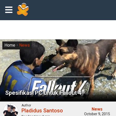
Home
News
Spesifikasi PC untuk Fallout 4
Author
News
Pladidus Santoso
October 9, 2015