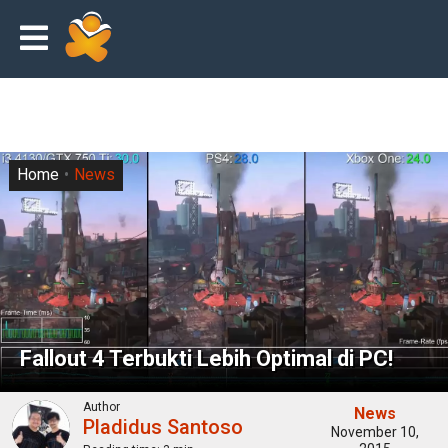
Home
News
Fallout 4 Terbukti Lebih Optimal di PC!
Author
News
Pladidus Santoso
November 10,