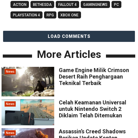
ACTION
BETHESDA
FALLOUT 4
GAMINGNEWS
PC
PLAYSTATION 4
RPG
XBOX ONE
LOAD COMMENTS
More Articles
Game Engine Milik Crimson
News
Desert Raih Penghargaan
Teknikal Terbaik
Celah Keamanan Universal
News
untuk Nintendo Switch 2
Diklaim Telah Ditemukan
Assassin’s Creed Shadows
News
Berikan Update Konten