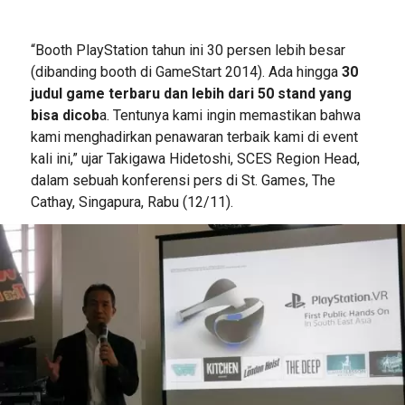
“Booth PlayStation tahun ini 30 persen lebih besar
(dibanding booth di GameStart 2014). Ada hingga
30
judul game terbaru dan lebih dari 50 stand yang
bisa dicob
a. Tentunya kami ingin memastikan bahwa
kami menghadirkan penawaran terbaik kami di event
kali ini,” ujar Takigawa Hidetoshi, SCES Region Head,
dalam sebuah konferensi pers di St. Games, The
Cathay, Singapura, Rabu (12/11).