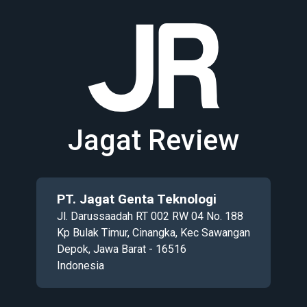
Jagat Review
PT. Jagat Genta Teknologi
Jl. Darussaadah RT 002 RW 04 No. 188
Kp Bulak Timur, Cinangka, Kec Sawangan
Depok, Jawa Barat - 16516
Indonesia