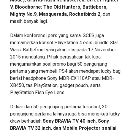
V, Bloodborne: The Old Hunters, Battleborn,
Mighty No.9, Masquerada, Rocketbirds 2,
dan
masih banyak lagi.
Dalam konferensi pers yang sama, SCES juga
memamerkan konsol PlayStation 4 edisi bundle Star
Wars: Battlefront yang akan rilis pada 17 November
2015 mendatang. Pihak perusahaan tak lupa
mengumumkan soal promo bagi 50 pengunjung
pertama yang membeli PS4 akan mendapat lucky bag
berisi headphone Sony MDR-EX110AP atau MDR-
XB450, tas PlayStation, gadget pouch, serta
PlayStation Fish Eye Lens.
Di luar dari 50 pengunjung pertama tersebut, 30
pengunjung pertama lainnya juga bisa mengikuti lucky
draw berhadiah
Sony BRAVIA TV 40 inch, Sony
BRAVIA TV 32 inch, dan Mobile Projector senilai