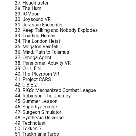
Headmaster
The Hum
IOMoon
Joysound VR
Jurassic Encounter
Keep Talking and Nobody Explodes
Loading Human
The London Heist
Megaton Rainfall
Mind: Path to Talamus
Omega Agent
Paranormal Activity VR
O.L.L.E.N
The Playroom VR
Project CARS
U.B.E 2
RIGS: Mechanized Combat League
Robinson: The Journey
Summer Lesson
Superhypercube
Surgeon Simulator
Synthesis Universe
Technolust
Tekken 7
Trackmania Turbo