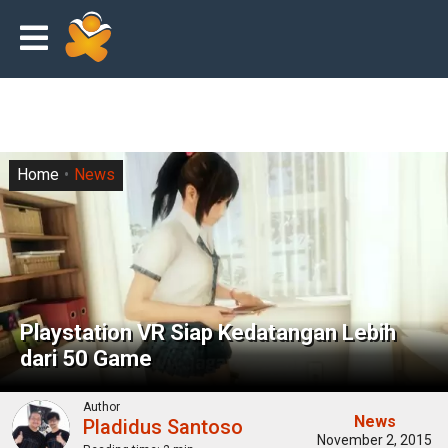
Home
News
Playstation VR Siap Kedatangan Lebih
dari 50 Game
Author
News
Pladidus Santoso
November 2, 2015