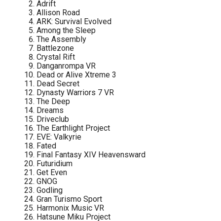
Adrift
Allison Road
ARK: Survival Evolved
Among the Sleep
The Assembly
Battlezone
Crystal Rift
Danganrompa VR
Dead or Alive Xtreme 3
Dead Secret
Dynasty Warriors 7 VR
The Deep
Dreams
Driveclub
The Earthlight Project
EVE: Valkyrie
Fated
Final Fantasy XIV Heavensward
Futuridium
Get Even
GNOG
Godling
Gran Turismo Sport
Harmonix Music VR
Hatsune Miku Project