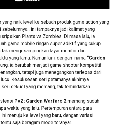
yang naik level ke sebuah produk game action yang
i sebelumnya , ini tampaknya jadi kalimat yang
sripsikan Plants vs Zombies. Di masa lalu, ia
uah game mobile ringan super adiktif yang cukup
 tak mengesampingkan layar monitor dan
aktu yang lama. Namun kini, dengan nama
“Garden
ung, ia berubah menjadi game shooter kompetitif
enangkan, tetapi juga menegangkan terlepas dari
p lucu. Kesuksesan seri petamanya akhirnya
eri sekuel yang memang, tak terhindarkan.
istensi
PvZ: Garden Warfare 2
memang sudah
pa waktu yang lalu. Pertempuran antara para
ni menuju ke level yang baru, dengan variasi
n tentu saja beragam mode teranyar.