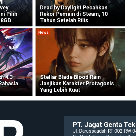
vey
Dead by Daylight Pecahkan
i Pilih
Rekor Pemain di Steam, 10
 8GB
Tahun Setelah Rilis
News
si 4.3
Stellar Blade Blood Rain
Rahasia
Janjikan Karakter Protagonis
Yang Lebih Kuat
PT. Jagat Genta Tek
Jl. Darussaadah RT 002 RW 0