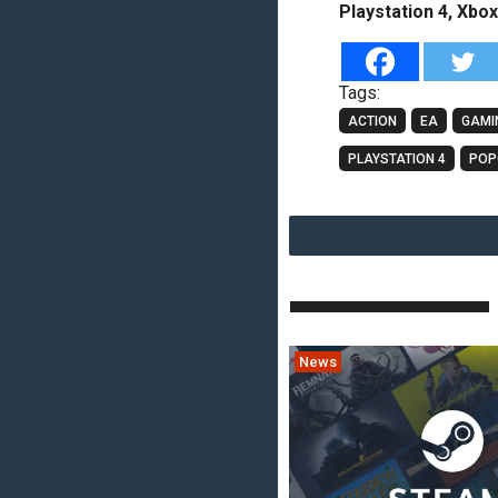
Playstation 4, Xbo
Tags:
ACTION
EA
GAMI
PLAYSTATION 4
POP
News