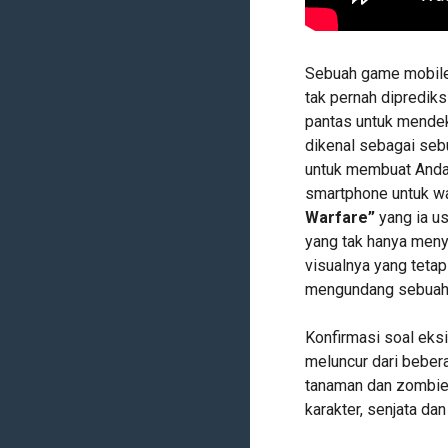
Sebuah game mobile 
tak pernah diprediks
pantas untuk mendek
dikenal sebagai seb
untuk membuat Anda
smartphone untuk w
Warfare”
yang ia us
yang tak hanya meny
visualnya yang teta
mengundang sebuah s
Konfirmasi soal eks
meluncur dari bebera
tanaman dan zombie i
karakter, senjata da