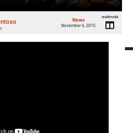
readmode
News
antoso
November 6, 2015
n