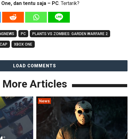
x One, dan tentu saja – PC
. Tertarik?
NGNEWS
PC
PLANTS VS ZOMBIES: GARDEN WARFARE 2
CAP
XBOX ONE
LOAD COMMENTS
More Articles
News