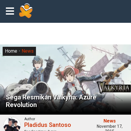
Home
News
Sega Resmikan Valkyria: Azure
Revolution
Author
News
Pladidus Santoso
November 17,