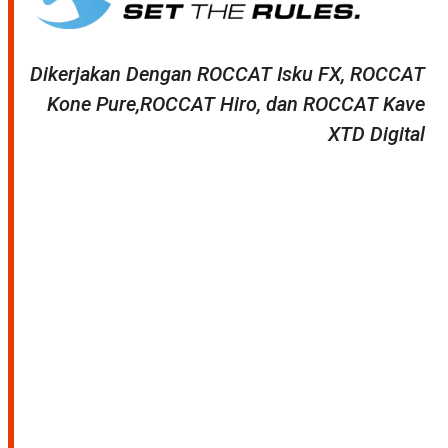
Dikerjakan Dengan ROCCAT Isku FX, ROCCAT
Kone Pure,ROCCAT Hiro, dan ROCCAT Kave
XTD Digital