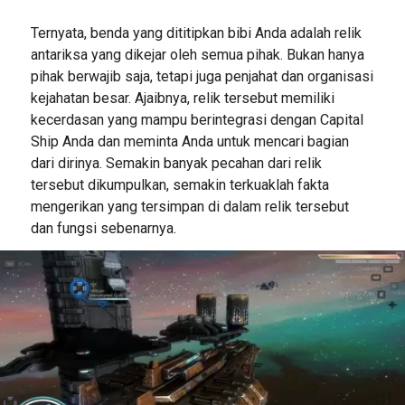
Ternyata, benda yang dititipkan bibi Anda adalah relik
antariksa yang dikejar oleh semua pihak. Bukan hanya
pihak berwajib saja, tetapi juga penjahat dan organisasi
kejahatan besar. Ajaibnya, relik tersebut memiliki
kecerdasan yang mampu berintegrasi dengan Capital
Ship Anda dan meminta Anda untuk mencari bagian
dari dirinya. Semakin banyak pecahan dari relik
tersebut dikumpulkan, semakin terkuaklah fakta
mengerikan yang tersimpan di dalam relik tersebut
dan fungsi sebenarnya.