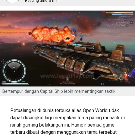
Reading time:
5 min
Bertempur dengan Capital Ship lebih mementingkan taktik
Petualangan di dunia terbuka alias Open World tidak
dapat disangkal lagi merupakan tema paling menarik di
ranah gaming belakangan ini. Hampir semua game
terbaru dibuat dengan menggunakan tema tersebut.