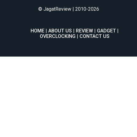
© JagatReview | 2010-2026
HOME
ABOUT US
REVIEW
GADGET
OVERCLOCKING
CONTACT US