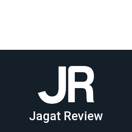
Jagat Review