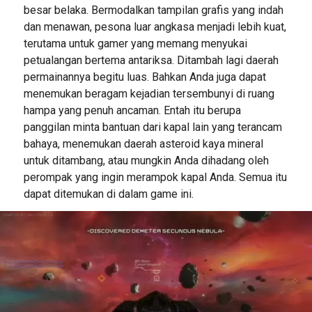
besar belaka. Bermodalkan tampilan grafis yang indah
dan menawan, pesona luar angkasa menjadi lebih kuat,
terutama untuk gamer yang memang menyukai
petualangan bertema antariksa. Ditambah lagi daerah
permainannya begitu luas. Bahkan Anda juga dapat
menemukan beragam kejadian tersembunyi di ruang
hampa yang penuh ancaman. Entah itu berupa
panggilan minta bantuan dari kapal lain yang terancam
bahaya, menemukan daerah asteroid kaya mineral
untuk ditambang, atau mungkin Anda dihadang oleh
perompak yang ingin merampok kapal Anda. Semua itu
dapat ditemukan di dalam game ini.