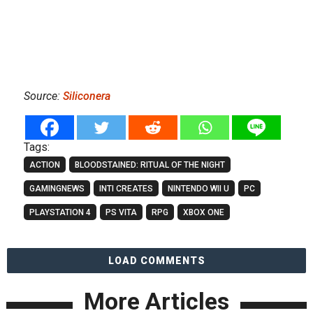
Source:
Siliconera
Tags:
ACTION
BLOODSTAINED: RITUAL OF THE NIGHT
GAMINGNEWS
INTI CREATES
NINTENDO WII U
PC
PLAYSTATION 4
PS VITA
RPG
XBOX ONE
LOAD COMMENTS
More Articles