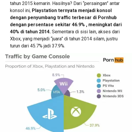
tahun 2015 kemarin. Hasilnya? Dari “persaingan” antar
konsol ini,
Playstation ternyata menjadi konsol
dengan penyumbang traffic terbesar di Pornhub
dengan persentase sekitar 46.9% , meningkat dari
40% di tahun 2014.
Sementara di sisi lain, akses dari
Xbox, yang menjadi “juara” di tahun 2014 silam, justru
turun dari 45.7% jadi 37.9%.