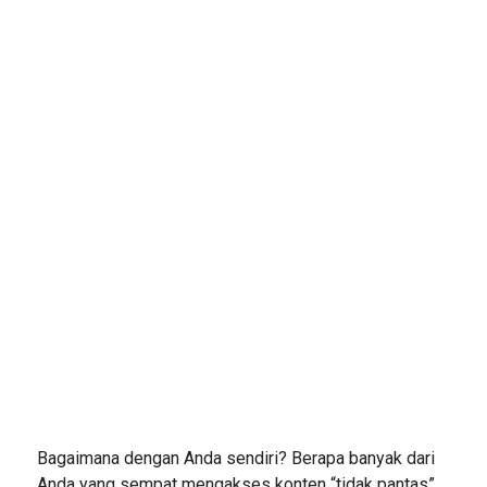
Bagaimana dengan Anda sendiri? Berapa banyak dari
Anda yang sempat mengakses konten “tidak pantas”