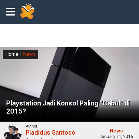
Home
News
Playstation Jadi Konsol Paling “Cabul” di
2015?
Author
News
Pladidus Santoso
January 11, 2016