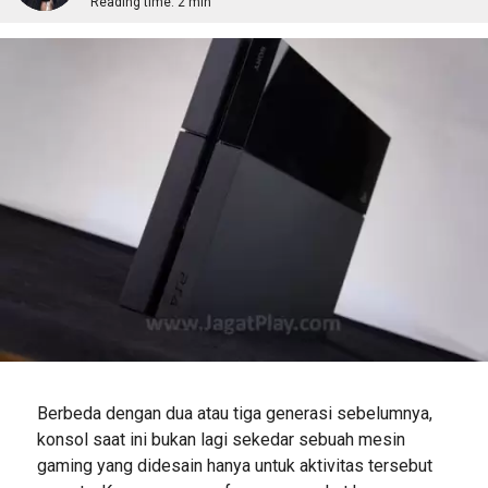
Reading time:
2 min
Berbeda dengan dua atau tiga generasi sebelumnya,
konsol saat ini bukan lagi sekedar sebuah mesin
gaming yang didesain hanya untuk aktivitas tersebut