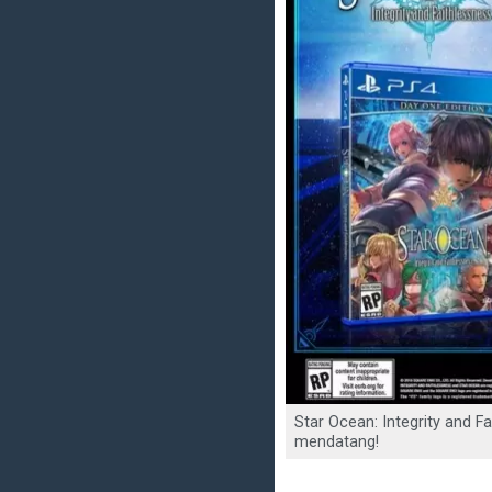
Star Ocean: Integrity and F
mendatang!