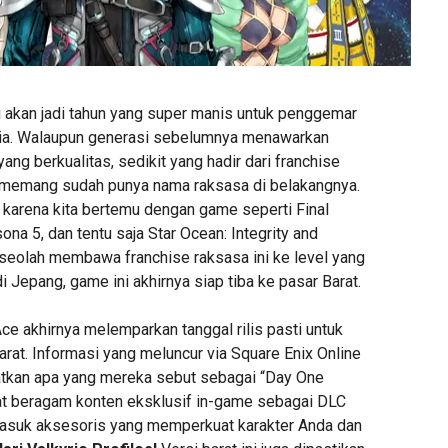
akan jadi tahun yang super manis untuk penggemar
nia. Walaupun generasi sebelumnya menawarkan
g berkualitas, sedikit yang hadir dari franchise
 memang sudah punya nama raksasa di belakangnya.
karena kita bertemu dengan game seperti Final
na 5, dan tentu saja Star Ocean: Integrity and
seolah membawa franchise raksasa ini ke level yang
 di Jepang, game ini akhirnya siap tiba ke pasar Barat.
Ace akhirnya melemparkan tanggal rilis pasti untuk
arat. Informasi yang meluncur via Square Enix Online
atkan apa yang mereka sebut sebagai “Day One
t beragam konten eksklusif in-game sebagai DLC
masuk aksesoris yang memperkuat karakter Anda dan