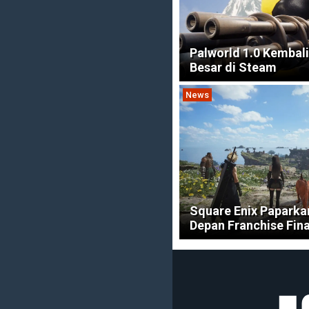
Palworld 1.0 Kembal
Besar di Steam
News
Square Enix Papark
Depan Franchise Fina