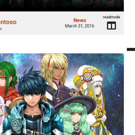
readmode
News
antoso
March 31, 2016
n