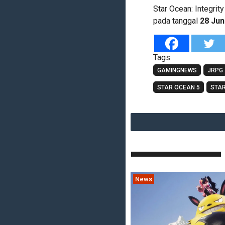
Star Ocean: Integrit
pada tanggal
28 Jun
Tags:
GAMINGNEWS
JRPG
STAR OCEAN 5
STAR
News