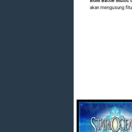
BGM Battle Music da
akan mengusung fitu