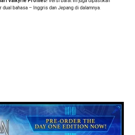
ri Valkyrie Profiles!
Versi barat ini juga dipastikan
r dual bahasa – Inggris dan Jepang di dalamnya.