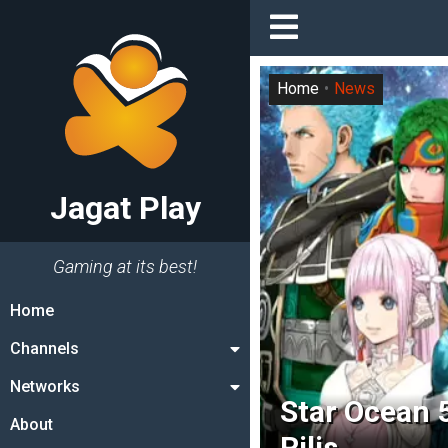
Home
News
Jagat Play
Gaming at its best!
Home
Channels
Networks
Star Ocean 
About
Rilis