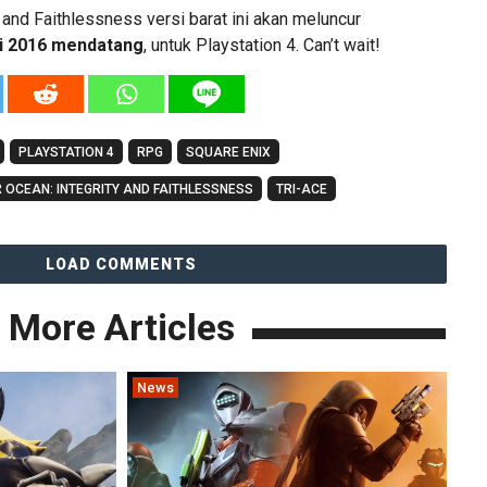
y and Faithlessness versi barat ini akan meluncur
i 2016 mendatang
, untuk Playstation 4. Can’t wait!
PLAYSTATION 4
RPG
SQUARE ENIX
 OCEAN: INTEGRITY AND FAITHLESSNESS
TRI-ACE
LOAD COMMENTS
More Articles
News