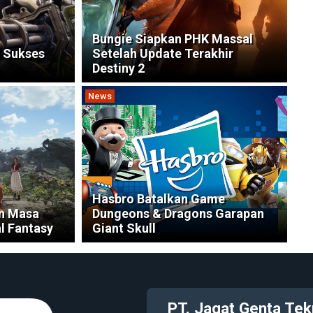
Bungie Siapkan PHK Massal
i Sukses
Setelah Update Terakhir
Destiny 2
News
Hasbro Batalkan Game
an Masa
Dungeons & Dragons Garapan
l Fantasy
Giant Skull
PT. Jagat Genta Tek