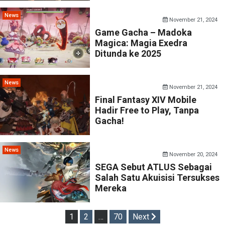
News
November 21, 2024
Game Gacha – Madoka
Magica: Magia Exedra
Ditunda ke 2025
News
November 21, 2024
Final Fantasy XIV Mobile
Hadir Free to Play, Tanpa
Gacha!
News
November 20, 2024
SEGA Sebut ATLUS Sebagai
Salah Satu Akuisisi Tersukses
Mereka
Posts
1
2
…
70
Next