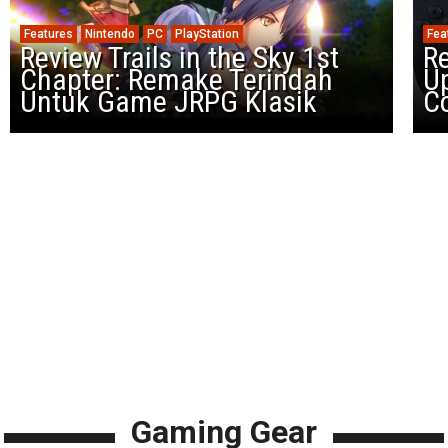
Features
Nintendo
PC
PlayStation
Fea
Review Trails in the Sky 1st
R
Chapter: Remake Terindah
U
Untuk Game JRPG Klasik
Co
Gaming Gear