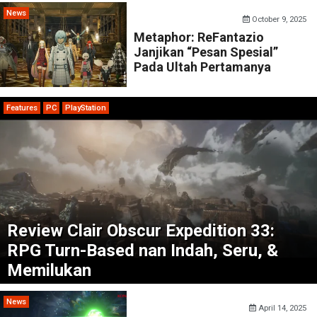
News
October 9, 2025
Metaphor: ReFantazio
Janjikan “Pesan Spesial”
Pada Ultah Pertamanya
Features
PC
PlayStation
Review Clair Obscur Expedition 33:
RPG Turn-Based nan Indah, Seru, &
Memilukan
News
April 14, 2025