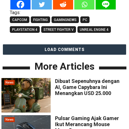
Tags:
CAPCOM
FIGHTING
GAMINGNEWS
PC
PLAYSTATION 4
STREET FIGHTER V
UNREAL ENGINE 4
LOAD COMMENTS
More Articles
Dibuat Sepenuhnya dengan
News
AI, Game Capybara Ini
Menangkan USD 25.000
Pulsar Gaming Ajak Gamer
News
Ikut Merancang Mouse