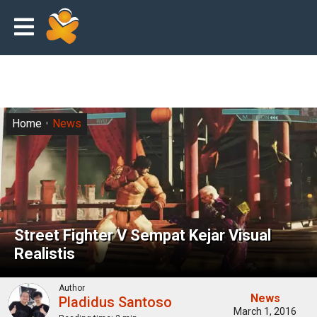
Home
News
Street Fighter V Sempat Kejar Visual
Realistis
Author
News
Pladidus Santoso
March 1, 2016