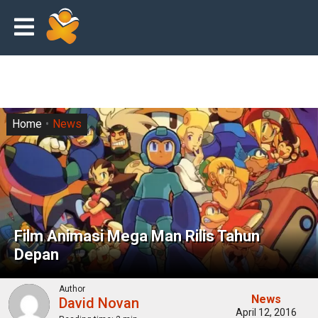
Home
News
Film Animasi Mega Man Rilis Tahun
Depan
Author
News
David Novan
April 12, 2016