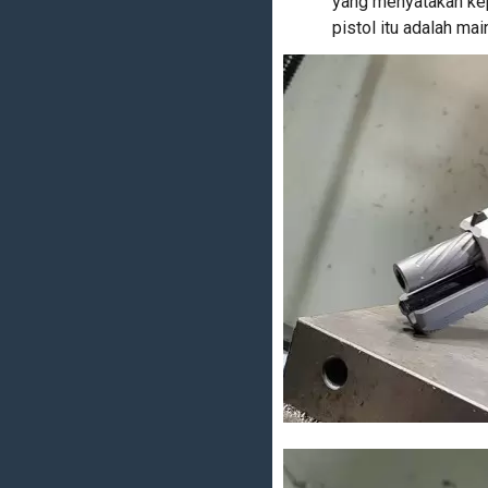
yang menyatakan kep
pistol itu adalah mai