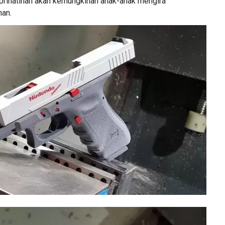
rihatinan akan kemungkinan anak-anak mengira
nan.