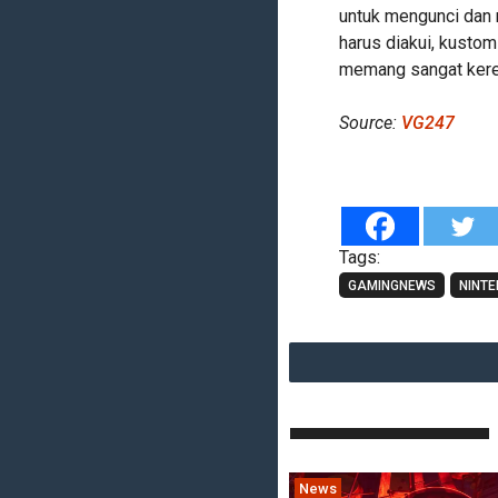
untuk mengunci dan 
harus diakui, kustom
memang sangat ker
Source:
VG247
Tags:
GAMINGNEWS
NINT
News