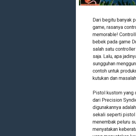
Dari begitu banyak p
game, rasanya contro
memorable! Controll
bebek pada game Duc
salah satu controlle
saja. Lalu, apa jadi
sungguhan mengguna
contoh untuk produk
kutukan dan masalah
Pistol kustom yang 
dari Precision Syndi
digunakannya adalah
sekali seperti pisto
menembak peluru su
menyatakan keberata