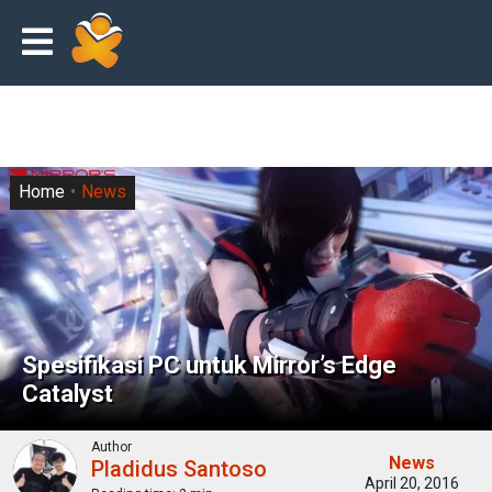
Home
News
Spesifikasi PC untuk Mirror’s Edge
Catalyst
Author
News
Pladidus Santoso
April 20, 2016