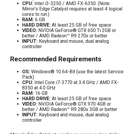
CPU:
Intel i3-3250 / AMD FX-6350. (Note:
Mirror’s Edge Catalyst requires at least 4 logical
cores to run.)
RAM:
6 GB
HARD DRIVE:
At least 25 GB of free space
VIDEO:
NVIDIA GeForce® GTX 650 Ti 2GB or
better / AMD Radeon™ R9 270x or better
INPUT:
Keyboard and mouse, dual analog
controller
Recommended Requirements
OS:
Windows® 10 64-Bit (use the latest Service
Pack)
CPU:
Intel Core i7-3770 at 3.4 GHz / AMD FX-
8350 at 4.0 GHz
RAM:
16 GB
HARD DRIVE:
At least 25 GB of free space
VIDEO:
NVIDIA GeForce® GTX 970 4GB or
better / AMD Radeon™ R9 280x 3GB or better
INPUT:
Keyboard and mouse, dual analog
controller