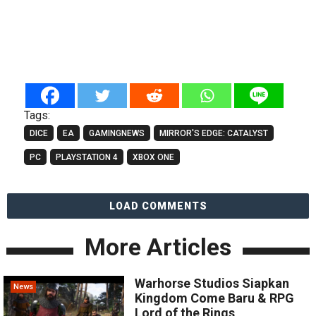
Tags:
DICE
EA
GAMINGNEWS
MIRROR'S EDGE: CATALYST
PC
PLAYSTATION 4
XBOX ONE
LOAD COMMENTS
More Articles
Warhorse Studios Siapkan
News
Kingdom Come Baru & RPG
Lord of the Rings