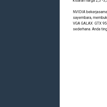
kisaran harga 2,5 -3,3
NVIDIA bekerjasama
sayembara, membuka
VGA GALAX GTX 950
sederhana. Anda ting