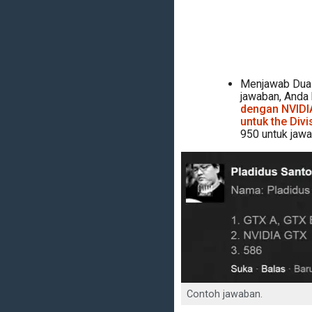
Menjawab Dua 
jawaban, Anda b
dengan NVIDI
untuk the Divi
950 untuk jawa
Contoh jawaban.