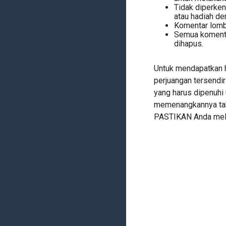
Tidak diperke
atau hadiah de
Komentar lomba 
Semua komenta
dihapus.
Untuk mendapatkan h
perjuangan tersendi
yang harus dipenuh
memenangkannya tak 
PASTIKAN Anda mela