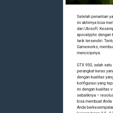
Setelah penantian y
ini akhirnya bisa me
dari Ubisoft. Kesem
apocalyptic dengan 
tarik tersendiri. Te
Gameworks, membuat
mencicipinya.
GTX 950, salah satu 
perangkat keras yan
dengan kualitas yan
konfigurasi yang te
ini dengan kualitas vi
sebaliknya – resolu
bisa membuat Anda t
Anda berkesempatan