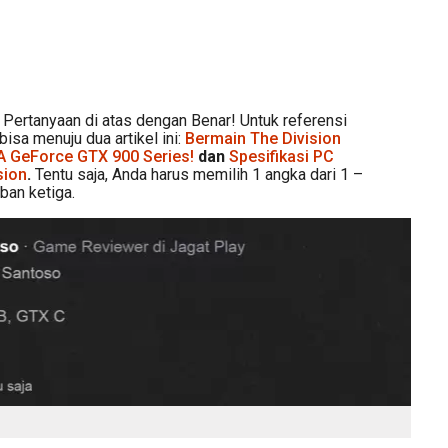
Pertanyaan di atas dengan Benar! Untuk referensi
isa menuju dua artikel ini:
Bermain The Division
A GeForce GTX 900 Series!
dan
Spesifikasi PC
sion
.
Tentu saja, Anda harus memilih 1 angka dari 1 –
ban ketiga.