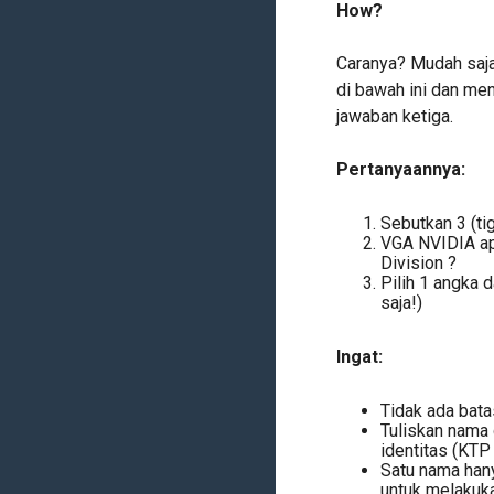
How?
Caranya? Mudah saja
di bawah ini dan men
jawaban ketiga.
Pertanyaannya:
Sebutkan 3 (ti
VGA NVIDIA ap
Division ?
Pilih 1 angka 
saja!)
Ingat:
Tidak ada bata
Tuliskan nama 
identitas (KTP 
Satu nama han
untuk melakuk