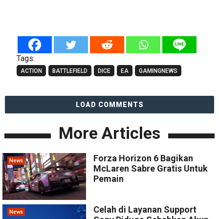
Tags:
ACTION
BATTLEFIELD
DICE
EA
GAMINGNEWS
LOAD COMMENTS
More Articles
Forza Horizon 6 Bagikan
News
McLaren Sabre Gratis Untuk
Pemain
Celah di Layanan Support
News