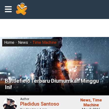
Home
News
Time Machine
Battlefield Terbaru Diumumkan Minggu
Ini!
Author
News
Time
Pladidus Santoso
Machine