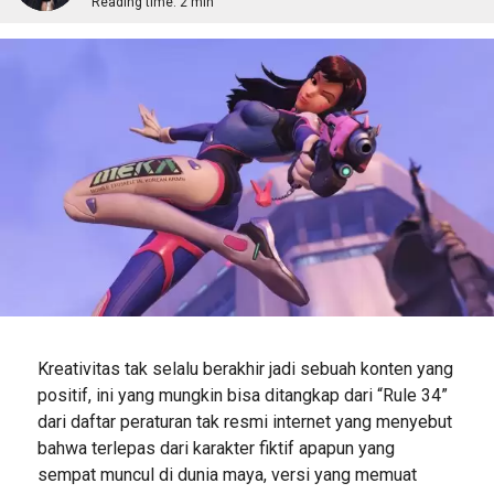
Reading time:
2 min
Kreativitas tak selalu berakhir jadi sebuah konten yang
positif, ini yang mungkin bisa ditangkap dari “Rule 34”
dari daftar peraturan tak resmi internet yang menyebut
bahwa terlepas dari karakter fiktif apapun yang
sempat muncul di dunia maya, versi yang memuat