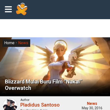
Home
News
Blizzard Mulai Buru Film “Nakal”
Overwatch
Author
News
Pladidus Santoso
May 30, 2016