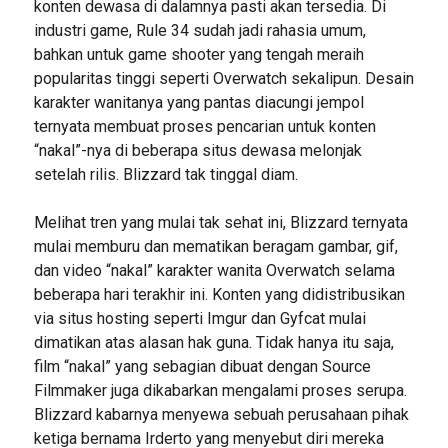
konten dewasa di dalamnya pasti akan tersedia. Di
industri game, Rule 34 sudah jadi rahasia umum,
bahkan untuk game shooter yang tengah meraih
popularitas tinggi seperti Overwatch sekalipun. Desain
karakter wanitanya yang pantas diacungi jempol
ternyata membuat proses pencarian untuk konten
“nakal”-nya di beberapa situs dewasa melonjak
setelah rilis. Blizzard tak tinggal diam.
Melihat tren yang mulai tak sehat ini, Blizzard ternyata
mulai memburu dan mematikan beragam gambar, gif,
dan video “nakal” karakter wanita Overwatch selama
beberapa hari terakhir ini. Konten yang didistribusikan
via situs hosting seperti Imgur dan Gyfcat mulai
dimatikan atas alasan hak guna. Tidak hanya itu saja,
film “nakal” yang sebagian dibuat dengan Source
Filmmaker juga dikabarkan mengalami proses serupa.
Blizzard kabarnya menyewa sebuah perusahaan pihak
ketiga bernama Irderto yang menyebut diri mereka