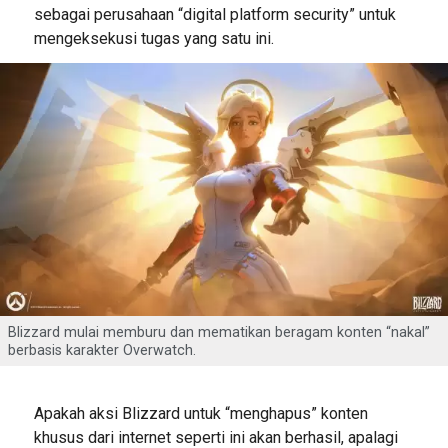
sebagai perusahaan “digital platform security” untuk
mengeksekusi tugas yang satu ini.
Blizzard mulai memburu dan mematikan beragam konten “nakal”
berbasis karakter Overwatch.
Apakah aksi Blizzard untuk “menghapus” konten
khusus dari internet seperti ini akan berhasil, apalagi