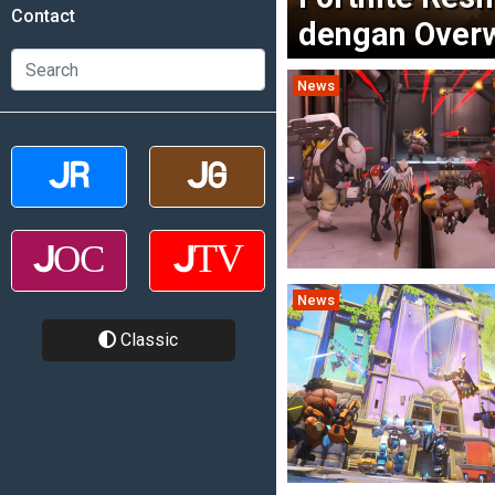
Contact
dengan Over
News
News
Classic