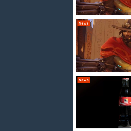
News
News