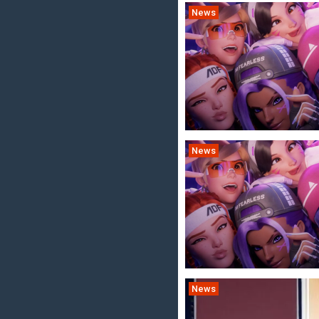
News
News
News