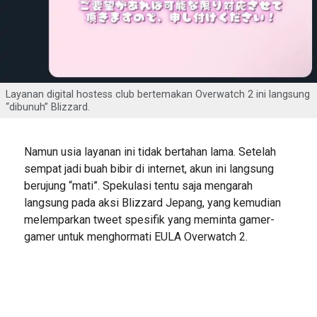
Layanan digital hostess club bertemakan Overwatch 2 ini langsung
“dibunuh” Blizzard.
Namun usia layanan ini tidak bertahan lama. Setelah
sempat jadi buah bibir di internet, akun ini langsung
berujung “mati”. Spekulasi tentu saja mengarah
langsung pada aksi Blizzard Jepang, yang kemudian
melemparkan tweet spesifik yang meminta gamer-
gamer untuk menghormati EULA Overwatch 2.