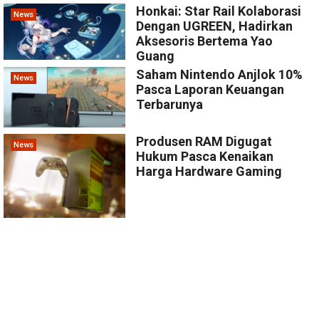
Honkai: Star Rail Kolaborasi
News
Dengan UGREEN, Hadirkan
Aksesoris Bertema Yao
Guang
Saham Nintendo Anjlok 10%
News
Pasca Laporan Keuangan
Terbarunya
Produsen RAM Digugat
News
Hukum Pasca Kenaikan
Harga Hardware Gaming