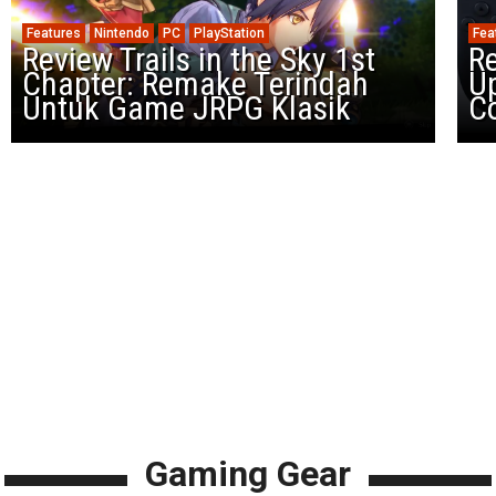
Features
Nintendo
PC
PlayStation
Fea
Review Trails in the Sky 1st
R
Chapter: Remake Terindah
U
Untuk Game JRPG Klasik
Co
Gaming Gear