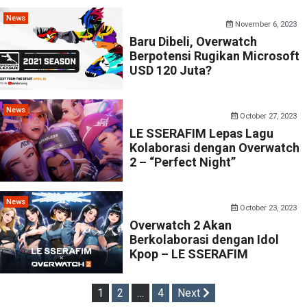
News
November 6, 2023
Baru Dibeli, Overwatch
Berpotensi Rugikan Microsoft
USD 120 Juta?
News
October 27, 2023
LE SSERAFIM Lepas Lagu
Kolaborasi dengan Overwatch
2 – “Perfect Night”
News
October 23, 2023
Overwatch 2 Akan
Berkolaborasi dengan Idol
Kpop – LE SSERAFIM
Posts
1
2
…
4
Next