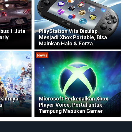
bus 1 Juta
PlayStation Vita Disulap
arly
Menjadi Xbox Portable, Bisa
Mainkan Halo & Forza
News
Akhirnya
Microsoft Perkenalkan Xbox
u
Player Voice, Portal untuk
Tampung Masukan Gamer