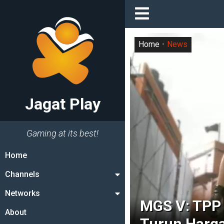
Home
News
Jagat Play
Gaming at its best!
Home
Channels
Networks
MGS V: TPP 
About
Turun Harga