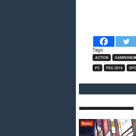
Tags:
ACTION
GAMINGNE
PC
PES 2016
SP
News