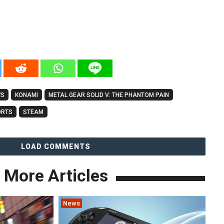
WS
KONAMI
METAL GEAR SOLID V: THE PHANTOM PAIN
ORTS
STEAM
LOAD COMMENTS
More Articles
News