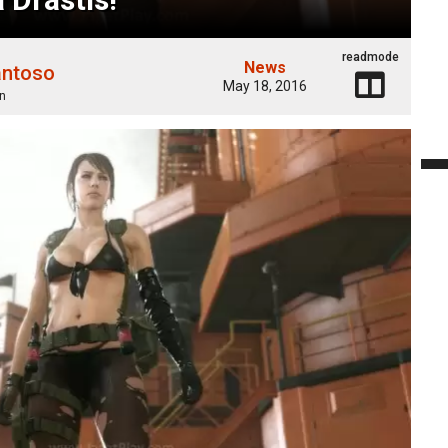
readmode
News
antoso
May 18, 2016
n