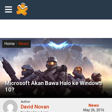
Home
News
Microsoft Akan Bawa Halo ke Windows
10?
Author
News
David Novan
May 26, 2016