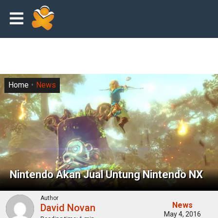
Home
News
Nintendo Akan Jual Untung Nintendo NX
Author
News
David Novan
May 4, 2016