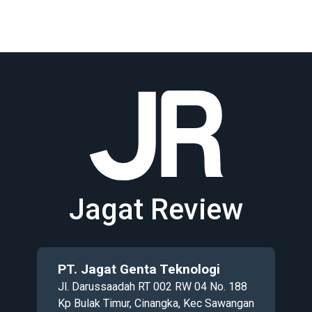
Jagat Review
PT. Jagat Genta Teknologi
Jl. Darussaadah RT 002 RW 04 No. 188
Kp Bulak Timur, Cinangka, Kec Sawangan