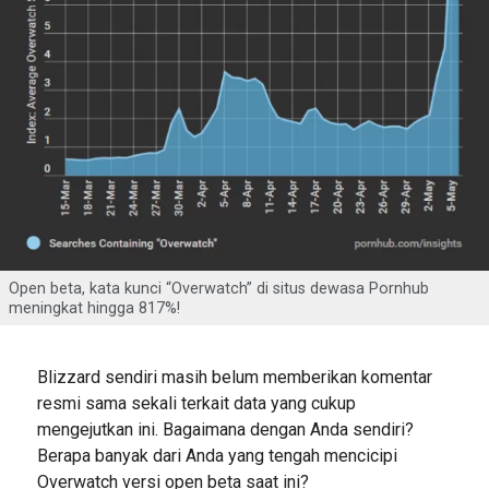
Open beta, kata kunci “Overwatch” di situs dewasa Pornhub
meningkat hingga 817%!
Blizzard sendiri masih belum memberikan komentar
resmi sama sekali terkait data yang cukup
mengejutkan ini. Bagaimana dengan Anda sendiri?
Berapa banyak dari Anda yang tengah mencicipi
Overwatch versi open beta saat ini?