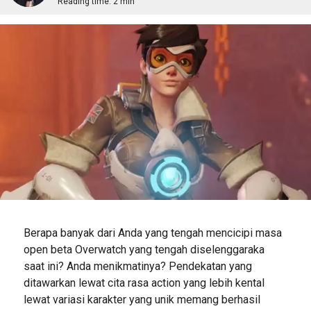
Reading time:
2 min
Berapa banyak dari Anda yang tengah mencicipi masa
open beta Overwatch yang tengah diselenggaraka
saat ini? Anda menikmatinya? Pendekatan yang
ditawarkan lewat cita rasa action yang lebih kental
lewat variasi karakter yang unik memang berhasil