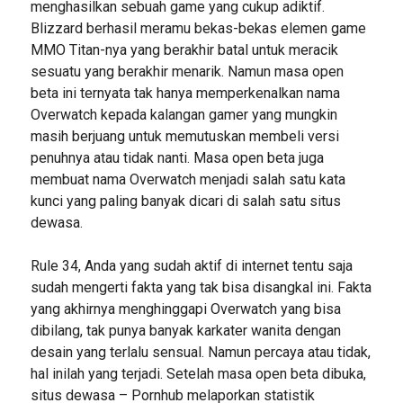
menghasilkan sebuah game yang cukup adiktif.
Blizzard berhasil meramu bekas-bekas elemen game
MMO Titan-nya yang berakhir batal untuk meracik
sesuatu yang berakhir menarik. Namun masa open
beta ini ternyata tak hanya memperkenalkan nama
Overwatch kepada kalangan gamer yang mungkin
masih berjuang untuk memutuskan membeli versi
penuhnya atau tidak nanti. Masa open beta juga
membuat nama Overwatch menjadi salah satu kata
kunci yang paling banyak dicari di salah satu situs
dewasa.
Rule 34, Anda yang sudah aktif di internet tentu saja
sudah mengerti fakta yang tak bisa disangkal ini. Fakta
yang akhirnya menghinggapi Overwatch yang bisa
dibilang, tak punya banyak karkater wanita dengan
desain yang terlalu sensual. Namun percaya atau tidak,
hal inilah yang terjadi. Setelah masa open beta dibuka,
situs dewasa – Pornhub melaporkan statistik