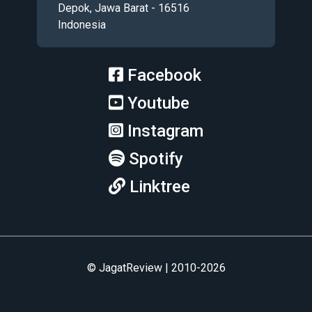
Depok, Jawa Barat - 16516
Indonesia
Facebook
Youtube
Instagram
Spotify
Linktree
© JagatReview | 2010-2026