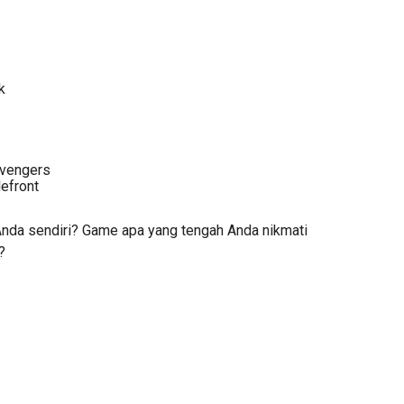
k
Avengers
lefront
nda sendiri? Game apa yang tengah Anda nikmati
?