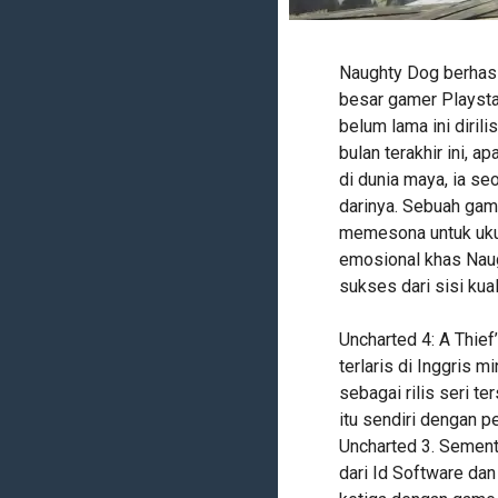
Naughty Dog berhasi
besar gamer Playstat
belum lama ini diril
bulan terakhir ini, a
di dunia maya, ia se
darinya. Sebuah gam
memesona untuk ukur
emosional khas Naug
sukses dari sisi kual
Uncharted 4: A Thief
terlaris di Inggris mi
sebagai rilis seri t
itu sendiri dengan pe
Uncharted 3. Sement
dari Id Software da