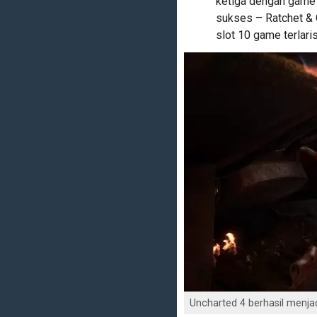
ketiga dengan game 
sukses – Ratchet & 
slot 10 game terlaris
Uncharted 4 berhasil menjadi