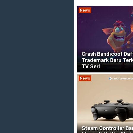
News
Crash Bandicoot Daf
Trademark Baru Terk
TV Seri
News
Steam Controller Ba