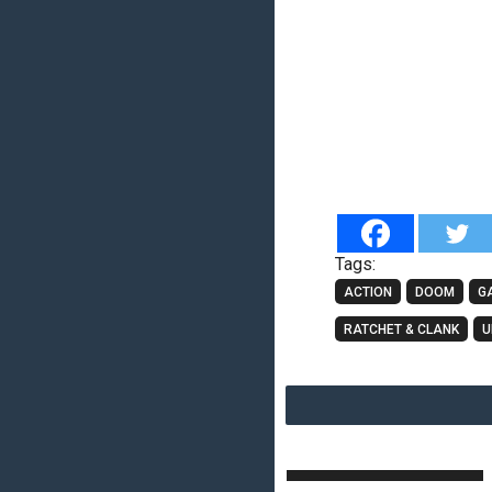
Tags:
ACTION
DOOM
G
RATCHET & CLANK
U