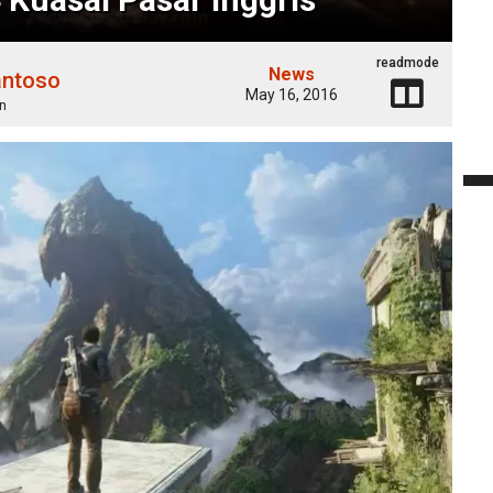
readmode
News
antoso
May 16, 2016
n