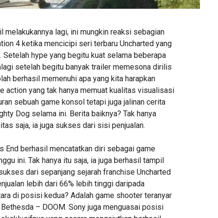
l melakukannya lagi, ini mungkin reaksi sebagian
ion 4 ketika mencicipi seri terbaru Uncharted yang
is. Setelah hype yang begitu kuat selama beberapa
palagi setelah begitu banyak trailer memesona dirilis
olah berhasil memenuhi apa yang kita harapkan
e action yang tak hanya memuat kualitas visualisasi
an sebuah game konsol tetapi juga jalinan cerita
hty Dog selama ini. Berita baiknya? Tak hanya
itas saja, ia juga sukses dari sisi penjualan.
’s End berhasil mencatatkan diri sebagai game
nggu ini. Tak hanya itu saja, ia juga berhasil tampil
ersukses dari sepanjang sejarah franchise Uncharted
njualan lebih dari 66% lebih tinggi daripada
ara di posisi kedua? Adalah game shooter teranyar
n Bethesda – DOOM. Sony juga menguasai posisi