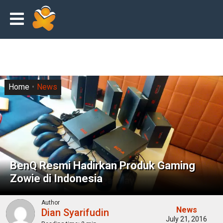
Home
News
BenQ Resmi Hadirkan Produk Gaming
Zowie di Indonesia
Author
News
Dian Syarifudin
July 21, 2016