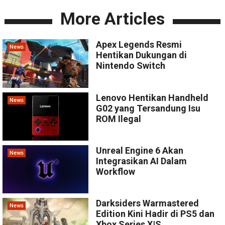
More Articles
Apex Legends Resmi
News
Hentikan Dukungan di
Nintendo Switch
Lenovo Hentikan Handheld
News
G02 yang Tersandung Isu
ROM Ilegal
Unreal Engine 6 Akan
News
Integrasikan AI Dalam
Workflow
Darksiders Warmastered
News
Edition Kini Hadir di PS5 dan
Xbox Series X|S