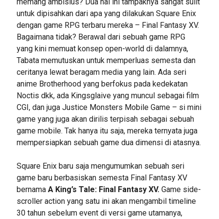
memang ambisius? Dua hal ini tampaknya sangat sulit
untuk dipisahkan dari apa yang dilakukan Square Enix
dengan game RPG terbaru mereka – Final Fantasy XV.
Bagaimana tidak? Berawal dari sebuah game RPG
yang kini memuat konsep open-world di dalamnya,
Tabata memutuskan untuk memperluas semesta dan
ceritanya lewat beragam media yang lain. Ada seri
anime Brotherhood yang berfokus pada kedekatan
Noctis dkk, ada Kingsglaive yang muncul sebagai film
CGI, dan juga Justice Monsters Mobile Game – si mini
game yang juga akan dirilis terpisah sebagai sebuah
game mobile. Tak hanya itu saja, mereka ternyata juga
mempersiapkan sebuah game dua dimensi di atasnya.
Square Enix baru saja mengumumkan sebuah seri
game baru berbasiskan semesta Final Fantasy XV
bernama
A King’s Tale: Final Fantasy XV.
Game side-
scroller action yang satu ini akan mengambil timeline
30 tahun sebelum event di versi game utamanya,