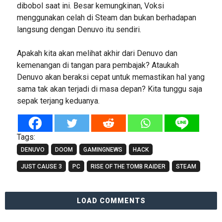
dibobol saat ini. Besar kemungkinan, Voksi
menggunakan celah di Steam dan bukan berhadapan
langsung dengan Denuvo itu sendiri.
Apakah kita akan melihat akhir dari Denuvo dan
kemenangan di tangan para pembajak? Ataukah
Denuvo akan beraksi cepat untuk memastikan hal yang
sama tak akan terjadi di masa depan? Kita tunggu saja
sepak terjang keduanya.
Tags:
DENUVO
DOOM
GAMINGNEWS
HACK
JUST CAUSE 3
PC
RISE OF THE TOMB RAIDER
STEAM
LOAD COMMENTS