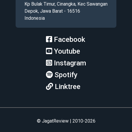
Kp Bulak Timur, Cinangka, Kec Sawangan
Depok, Jawa Barat - 16516
Indonesia
Facebook
Youtube
Instagram
Spotify
Linktree
© JagatReview | 2010-2026