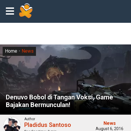
Home
News
Denuvo Bobol di Tangan Voksi, Game
Bajakan Bermunculan!
Author
News
Pladidus Santoso
August 6, 2016