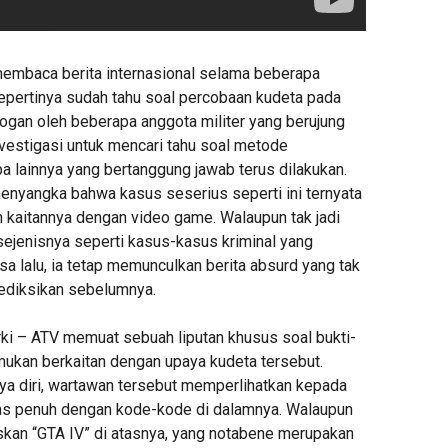
embaca berita internasional selama beberapa
sepertinya sudah tahu soal percobaan kudeta pada
dogan oleh beberapa anggota militer yang berujung
nvestigasi untuk mencari tahu soal metode
a lainnya yang bertanggung jawab terus dilakukan.
nyangka bahwa kasus seserius seperti ini ternyata
 kaitannya dengan video game. Walaupun tak jadi
sejenisnya seperti kasus-kasus kriminal yang
sa lalu, ia tetap memunculkan berita absurd yang tak
ediksikan sebelumnya.
rki – ATV memuat sebuah liputan khusus soal bukti-
emukan berkaitan dengan upaya kudeta tersebut.
a diri, wartawan tersebut memperlihatkan kepada
as penuh dengan kode-kode di dalamnya. Walaupun
skan “GTA IV” di atasnya, yang notabene merupakan