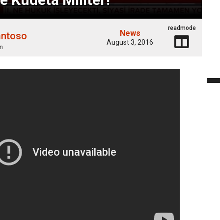
readmode
News
antoso
August 3, 2016
n