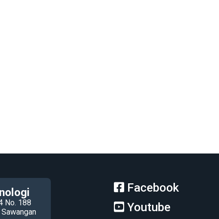
Facebook
nologi
4 No. 188
Youtube
ec Sawangan