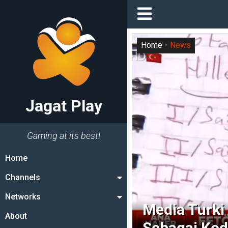
Home
News
Jagat Play
Gaming at its best!
Home
Channels
Networks
Media Turki
About
Sebagai Kode