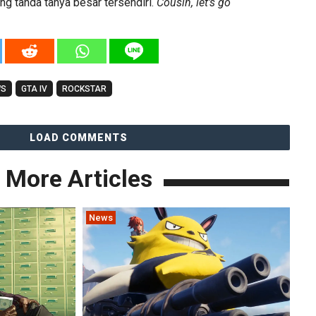
g tanda tanya besar tersendiri.
Cousin, let’s go
WS
GTA IV
ROCKSTAR
LOAD COMMENTS
More Articles
News