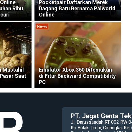
Online
Pocketpair Daftarkan Merek
luhan Ribu
Dagang Baru Bernama Palworld
curi
Online
News
m Mustahil
Emulator Xbox 360 Ditemukan
 Pasar Saat
di Fitur Backward Compatibility
PC
PT. Jagat Genta Tek
Jl. Darussaadah RT 002 RW 0
Kp Bulak Timur, Cinangka, K