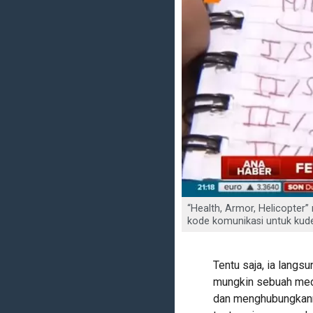
“Health, Armor, Helicopter”
kode komunikasi untuk kudet
Tentu saja, ia langs
mungkin sebuah med
dan menghubungkann