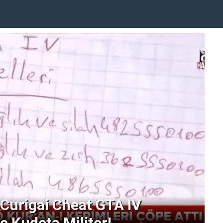
 Curigai Cheat GTA IV
 Kudeta Militer!