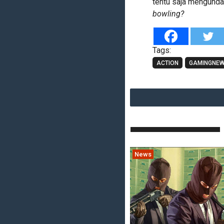
tentu saja mengundan
bowling?
Tags:
ACTION
GAMINGNE
News