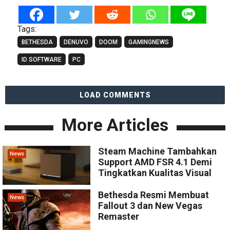
Tags:
BETHESDA
DENUVO
DOOM
GAMINGNEWS
ID SOFTWARE
PC
LOAD COMMENTS
More Articles
Steam Machine Tambahkan
News
Support AMD FSR 4.1 Demi
Tingkatkan Kualitas Visual
Bethesda Resmi Membuat
News
Fallout 3 dan New Vegas
Remaster