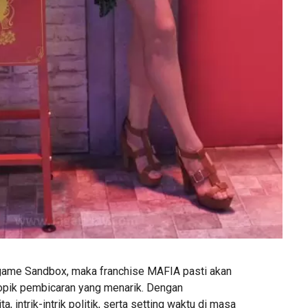
 game Sandbox, maka franchise MAFIA pasti akan
topik pembicaran yang menarik. Dengan
 intrik-intrik politik, serta setting waktu di masa