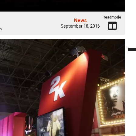
readmode
News
September 18, 2016
n