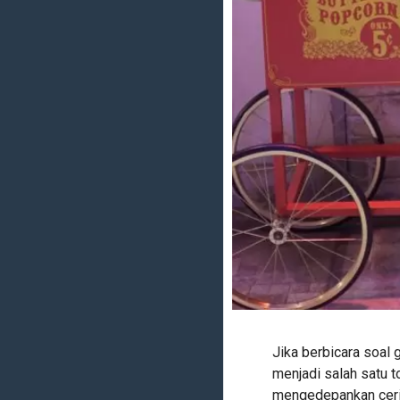
Jika berbicara soal
menjadi salah satu 
mengedepankan cerita,