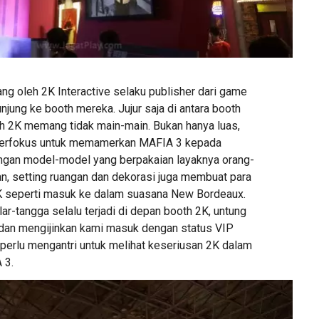
ang oleh 2K Interactive selaku publisher dari game
jung ke booth mereka. Jujur saja di antara booth
oth 2K memang tidak main-main. Bukan hanya luas,
berfokus untuk memamerkan MAFIA 3 kepada
ngan model-model yang berpakaian layaknya orang-
an, setting ruangan dan dekorasi juga membuat para
K seperti masuk ke dalam suasana New Bordeaux.
lar-tangga selalu terjadi di depan booth 2K, untung
i dan mengijinkan kami masuk dengan status VIP
 perlu mengantri untuk melihat keseriusan 2K dalam
 3.