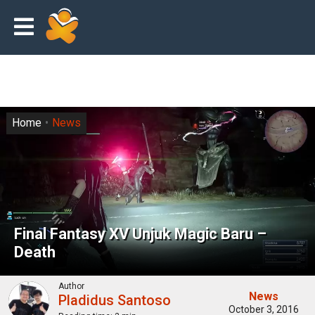
Home
News
Final Fantasy XV Unjuk Magic Baru –
Death
Author
News
Pladidus Santoso
October 3, 2016