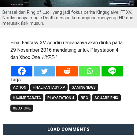
Berasal dari Ring of Lucii yang jadi fokus cerita Kingsglaive: FF XV,
Noctis punya magic Death dengan kemampuan menyerap HP dan
merusak fisik musuh.
Final Fantasy XV sendiri rencananya akan dirilis pada
29 November 2016 mendatang untuk Playstation 4
dan Xbox One.
HYPE!!
Tags:
ACTION
FINAL FANTASY XV
GAMINGNEWS
HAJIME TABATA
PLAYSTATION 4
RPG
SQUARE ENIX
XBOX ONE
LOAD COMMENTS