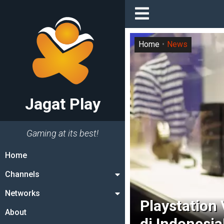
Home
News
Jagat Play
Gaming at its best!
Home
Channels
Networks
Playstatio
About
di Indonesia