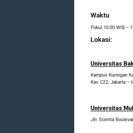
Waktu
Pukul 10.00 WIB – 
Lokasi:
Universitas Bak
Kampus Kuningan Kaw
Kav. C22, Jakarta – 
Universitas Mu
Jln. Scentia Boulev