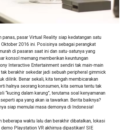
 panas, pasar Virtual Reality siap kedatangan satu
n Oktober 2016 ini. Posisinya sebagai perangkat
g murah di pasaran saat ini dan satu-satunya yang
asar konsol memang memberikan keuntungan
 Sony Interactive Entertainment sendiri tak main-main
 tak berakhir sekedar jadi sebuah peripheral gimmick
uk dilirik. Benar sekali, kita tengah membicarakan
rti halnya seorang konsumen, kita semua tentu tak
eli “kucing dalam karung”, terutama soal kenyamanan
eperti apa yang akan ia tawarkan. Berita baiknya?
rnya siap memulai masa demonya di Indonesia!
beberapa waktu lalu dan berakhir dibatalkan, lokasi
k demo Playstation VR akhirnya dipastikan! SIE