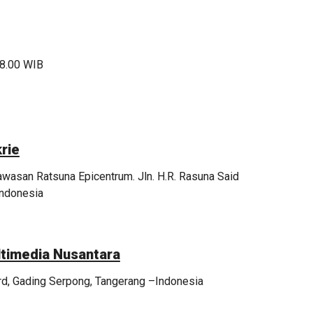
18.00 WIB
rie
asan Ratsuna Epicentrum. Jln. H.R. Rasuna Said
Indonesia
ltimedia Nusantara
ard, Gading Serpong, Tangerang –Indonesia