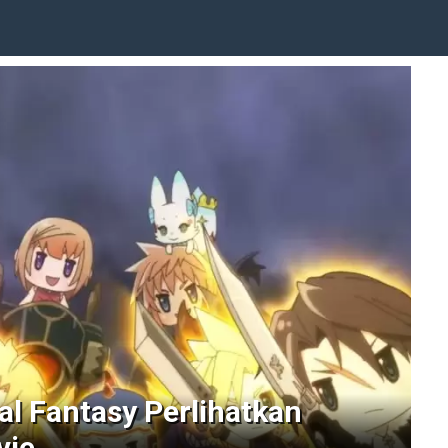
al Fantasy Perlihatkan
vie