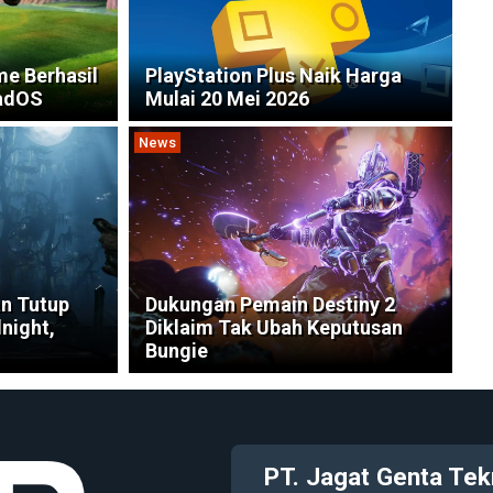
me Berhasil
PlayStation Plus Naik Harga
PadOS
Mulai 20 Mei 2026
News
n Tutup
Dukungan Pemain Destiny 2
night,
Diklaim Tak Ubah Keputusan
Bungie
PT. Jagat Genta Tek