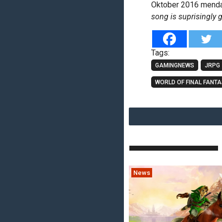
Oktober 2016 mendat
song is suprisingly 
Tags:
GAMINGNEWS
JRPG
WORLD OF FINAL FANT
News