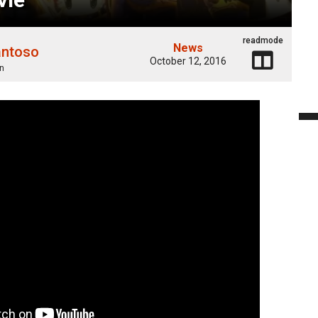
readmode
News
antoso
October 12, 2016
n